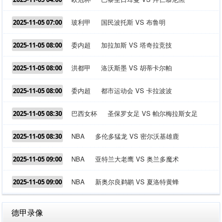
玻利甲
国民波托斯 VS 布鲁明
2025-11-05 07:00
委内超
加拉加斯 VS 塔奇拉竞技
2025-11-05 08:00
洪都甲
洛沃斯墨 VS 胡蒂卡尔帕
2025-11-05 08:00
委内超
都市运动会 VS 卡拉波波
2025-11-05 08:00
巴西女杯
圣保罗女足 VS 帕尔梅拉斯女足
2025-11-05 08:30
NBA
多伦多猛龙 VS 密尔沃基雄鹿
2025-11-05 08:30
NBA
亚特兰大老鹰 VS 奥兰多魔术
2025-11-05 09:00
NBA
新奥尔良鹈鹕 VS 夏洛特黄蜂
2025-11-05 09:00
德甲录像