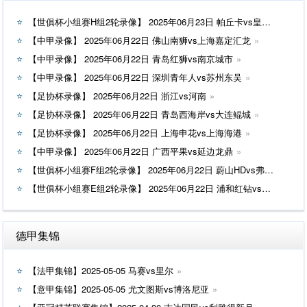
【世俱杯小组赛H组2轮录像】 2025年06月23日 帕丘卡vs皇家马德里
【中甲录像】 2025年06月22日 佛山南狮vs上海嘉定汇龙
【中甲录像】 2025年06月22日 青岛红狮vs南京城市
【中甲录像】 2025年06月22日 深圳青年人vs苏州东吴
【足协杯录像】 2025年06月22日 浙江vs河南
【足协杯录像】 2025年06月22日 青岛西海岸vs大连鲲城
【足协杯录像】 2025年06月22日 上海申花vs上海海港
【中甲录像】 2025年06月22日 广西平果vs延边龙鼎
【世俱杯小组赛F组2轮录像】 2025年06月22日 蔚山HDvs弗鲁米嫩塞
【世俱杯小组赛E组2轮录像】 2025年06月22日 浦和红钻vs国际米兰
德甲集锦
【法甲集锦】2025-05-05 马赛vs里尔
【意甲集锦】2025-05-05 尤文图斯vs博洛尼亚