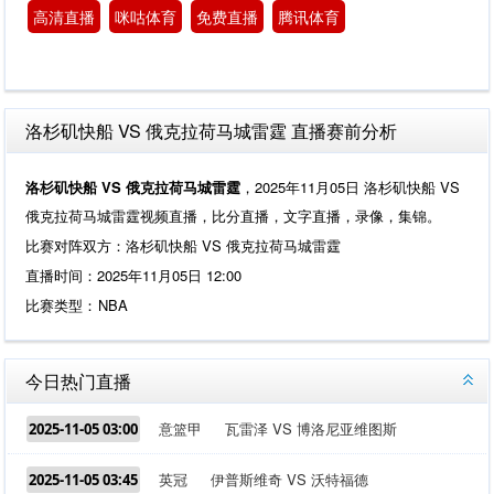
高清直播
咪咕体育
免费直播
腾讯体育
洛杉矶快船 VS 俄克拉荷马城雷霆 直播赛前分析
洛杉矶快船 VS 俄克拉荷马城雷霆
，2025年11月05日 洛杉矶快船 VS
俄克拉荷马城雷霆视频直播，比分直播，文字直播，录像，集锦。
比赛对阵双方：洛杉矶快船 VS 俄克拉荷马城雷霆
直播时间：2025年11月05日 12:00
比赛类型：
NBA
今日热门直播
意篮甲
瓦雷泽 VS 博洛尼亚维图斯
2025-11-05 03:00
英冠
伊普斯维奇 VS 沃特福德
2025-11-05 03:45